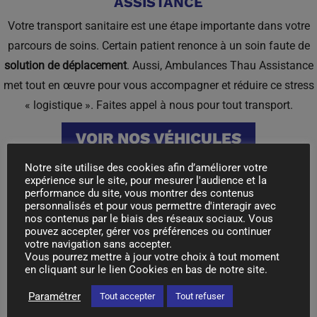
ASSISTANCE
Votre transport sanitaire est une étape importante dans votre
parcours de soins. Certain patient renonce à un soin faute de
solution de déplacement
. Aussi, Ambulances Thau Assistance
met tout en œuvre pour vous accompagner et réduire ce stress
« logistique ». Faites appel à nous pour tout transport.
VOIR NOS VÉHICULES
Notre site utilise des cookies afin d’améliorer votre
expérience sur le site, pour mesurer l'audience et la
PROGRAMMER UN TRANSFERT
performance du site, vous montrer des contenus
personnalisés et pour vous permettre d'interagir avec
nos contenus par le biais des réseaux sociaux. Vous
pouvez accepter, gérer vos préférences ou continuer
votre navigation sans accepter.
Vous pourrez mettre à jour votre choix à tout moment
en cliquant sur le lien Cookies en bas de notre site.
Partout en France, nous accompagnons
Paramétrer
Tout accepter
Tout refuser
toute personne malade ou handicapée.